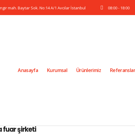
ngir mah. Baytar Sok. No:14 A/1 Avcılar İstanbul
08:00 - 18:00
Anasayfa
Kurumsal
Ürünlerimiz
Referanslar
fuar şirketi